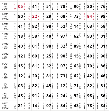
24/11
4
1
1
6
8
1
8
3
1
6
5
1
2
3
05
41
51
78
90
80
76
to
7
4
3
7
8
2
9
5
8
6
6
3
5
5
30/11
9
0
0
8
9
8
0
0
0
8
7
6
0
8
01/12
4
2
1
4
5
1
2
3
4
5
1
6
4
5
80
22
29
08
73
94
98
to
7
3
5
8
8
2
8
5
6
8
9
8
5
6
07/12
7
5
6
0
9
6
0
0
7
0
9
0
0
7
08/12
2
1
4
1
1
3
7
1
5
7
2
1
3
2
41
92
98
52
14
63
58
to
4
4
5
5
8
6
8
2
6
7
6
2
5
7
14/12
8
6
0
6
0
9
0
9
0
0
8
0
7
9
15/12
2
1
1
3
7
2
3
2
1
2
1
1
4
6
18
58
40
97
62
93
01
to
3
2
6
6
8
3
6
6
2
3
8
6
7
6
21/12
6
5
8
9
9
5
0
9
3
7
0
6
9
9
22/12
6
2
1
1
1
3
3
4
2
1
6
1
2
3
40
01
98
32
89
42
31
to
8
3
4
3
3
6
4
8
7
8
8
4
5
8
28/12
0
5
5
7
5
9
6
0
9
0
0
7
6
0
29/12
1
5
2
2
6
1
3
4
3
1
1
1
1
4
12
60
25
90
15
40
90
to
3
7
7
2
7
4
8
6
8
5
6
3
3
6
04/01
7
0
7
6
9
0
8
0
0
9
7
6
5
0
05/01
3
3
2
2
3
1
3
3
2
6
8
1
1
1
15
81
32
07
63
70
86
to
8
5
3
3
5
5
8
5
4
8
9
2
2
6
11/01
0
7
3
6
5
6
9
9
0
9
0
7
5
9
12/01
2
1
1
6
2
2
2
3
2
5
4
1
5
2
12
20
81
73
62
42
46
to
9
5
4
7
6
3
7
4
6
7
4
1
9
4
18/01
0
6
7
7
0
6
8
6
8
0
6
0
0
0
19/01
5
6
1
7
1
1
3
1
5
1
5
1
3
6
03
82
45
12
71
82
81
to
6
8
3
7
3
6
9
3
6
4
6
5
6
7
25/01
9
9
4
8
0
8
9
8
6
6
7
6
9
8
26/01
6
1
2
5
8
1
3
7
3
5
2
1
1
1
43
91
84
24
92
98
36
to
9
5
3
6
0
5
4
8
6
8
8
3
2
1
01/02
9
7
4
0
0
8
5
9
0
9
9
4
0
4
02/02
1
1
6
2
1
1
1
6
5
6
1
1
5
1
81
14
07
84
43
78
34
to
2
4
7
3
9
6
8
8
9
8
2
7
8
6
08/02
5
6
8
9
0
0
9
0
0
9
4
0
0
7