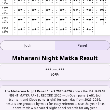
**
**
**
**
**
**
**
to
*
*
*
*
*
*
*
*
*
*
*
*
*
*
19/07
*
*
*
*
*
*
*
*
*
*
*
*
*
*
20/07
*
*
*
*
*
*
*
*
*
*
*
*
*
*
**
**
**
**
**
**
**
to
*
*
*
*
*
*
*
*
*
*
*
*
*
*
26/07
*
*
*
*
*
*
*
*
*
*
*
*
*
*
27/07
*
*
*
*
*
*
*
*
*
*
*
*
*
*
**
**
**
**
**
**
**
to
*
*
*
*
*
*
*
*
*
*
*
*
*
*
02/08
*
*
*
*
*
*
*
*
*
*
*
*
*
*
03/08
*
*
*
*
*
*
*
*
*
*
*
*
**
**
**
**
**
**
to
*
*
*
*
*
*
*
*
*
*
*
*
09/08
*
*
*
*
*
*
*
*
*
*
*
*
Jodi
Panel
Maharani Night Matka Result
***-**-***
(OFF)
The
Maharani Night Panel Chart 2025-2026
shows the MAHARANI
NIGHT MATKA PANEL RECORD 2026 with Open panel (left), Jodi
(center), and Close panel (right) for each day from 2025-2026.
Results are grouped by week for easy reference. Use the year links
above to view Maharani Night panel records for any year.