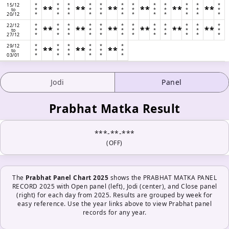
15/12
*
*
*
*
*
*
*
*
*
*
*
*
**
**
**
**
**
**
to
*
*
*
*
*
*
*
*
*
*
*
*
20/12
*
*
*
*
*
*
*
*
*
*
*
*
22/12
*
*
*
*
*
*
*
*
*
*
*
*
**
**
**
**
**
**
to
*
*
*
*
*
*
*
*
*
*
*
*
27/12
*
*
*
*
*
*
*
*
*
*
*
*
29/12
*
*
*
*
*
*
**
**
**
to
*
*
*
*
*
*
03/01
*
*
*
*
*
*
Jodi
Panel
Prabhat Matka Result
***-**-***
(OFF)
The
Prabhat Panel Chart 2025
shows the PRABHAT MATKA PANEL
RECORD 2025 with Open panel (left), Jodi (center), and Close panel
(right) for each day from 2025. Results are grouped by week for
easy reference. Use the year links above to view Prabhat panel
records for any year.