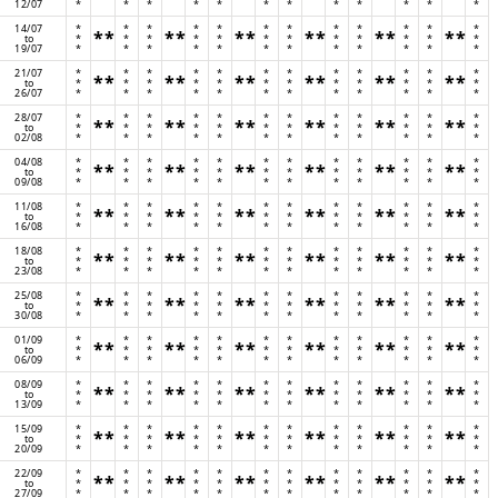
12/07
*
*
*
*
*
*
*
*
*
*
*
*
14/07
*
*
*
*
*
*
*
*
*
*
*
*
**
**
**
**
**
**
to
*
*
*
*
*
*
*
*
*
*
*
*
19/07
*
*
*
*
*
*
*
*
*
*
*
*
21/07
*
*
*
*
*
*
*
*
*
*
*
*
**
**
**
**
**
**
to
*
*
*
*
*
*
*
*
*
*
*
*
26/07
*
*
*
*
*
*
*
*
*
*
*
*
28/07
*
*
*
*
*
*
*
*
*
*
*
*
**
**
**
**
**
**
to
*
*
*
*
*
*
*
*
*
*
*
*
02/08
*
*
*
*
*
*
*
*
*
*
*
*
04/08
*
*
*
*
*
*
*
*
*
*
*
*
**
**
**
**
**
**
to
*
*
*
*
*
*
*
*
*
*
*
*
09/08
*
*
*
*
*
*
*
*
*
*
*
*
11/08
*
*
*
*
*
*
*
*
*
*
*
*
**
**
**
**
**
**
to
*
*
*
*
*
*
*
*
*
*
*
*
16/08
*
*
*
*
*
*
*
*
*
*
*
*
18/08
*
*
*
*
*
*
*
*
*
*
*
*
**
**
**
**
**
**
to
*
*
*
*
*
*
*
*
*
*
*
*
23/08
*
*
*
*
*
*
*
*
*
*
*
*
25/08
*
*
*
*
*
*
*
*
*
*
*
*
**
**
**
**
**
**
to
*
*
*
*
*
*
*
*
*
*
*
*
30/08
*
*
*
*
*
*
*
*
*
*
*
*
01/09
*
*
*
*
*
*
*
*
*
*
*
*
**
**
**
**
**
**
to
*
*
*
*
*
*
*
*
*
*
*
*
06/09
*
*
*
*
*
*
*
*
*
*
*
*
08/09
*
*
*
*
*
*
*
*
*
*
*
*
**
**
**
**
**
**
to
*
*
*
*
*
*
*
*
*
*
*
*
13/09
*
*
*
*
*
*
*
*
*
*
*
*
15/09
*
*
*
*
*
*
*
*
*
*
*
*
**
**
**
**
**
**
to
*
*
*
*
*
*
*
*
*
*
*
*
20/09
*
*
*
*
*
*
*
*
*
*
*
*
22/09
*
*
*
*
*
*
*
*
*
*
*
*
**
**
**
**
**
**
to
*
*
*
*
*
*
*
*
*
*
*
*
27/09
*
*
*
*
*
*
*
*
*
*
*
*