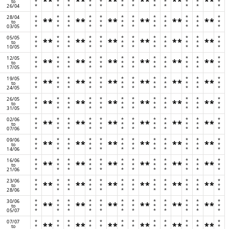
**
**
**
**
**
**
to
*
*
*
*
*
*
*
*
*
*
*
*
26/04
*
*
*
*
*
*
*
*
*
*
*
*
28/04
*
*
*
*
*
*
*
*
*
*
*
*
**
**
**
**
**
**
to
*
*
*
*
*
*
*
*
*
*
*
*
03/05
*
*
*
*
*
*
*
*
*
*
*
*
05/05
*
*
*
*
*
*
*
*
*
*
*
*
**
**
**
**
**
**
to
*
*
*
*
*
*
*
*
*
*
*
*
10/05
*
*
*
*
*
*
*
*
*
*
*
*
12/05
*
*
*
*
*
*
*
*
*
*
*
*
**
**
**
**
**
**
to
*
*
*
*
*
*
*
*
*
*
*
*
17/05
*
*
*
*
*
*
*
*
*
*
*
*
19/05
*
*
*
*
*
*
*
*
*
*
*
*
**
**
**
**
**
**
to
*
*
*
*
*
*
*
*
*
*
*
*
24/05
*
*
*
*
*
*
*
*
*
*
*
*
26/05
*
*
*
*
*
*
*
*
*
*
*
*
**
**
**
**
**
**
to
*
*
*
*
*
*
*
*
*
*
*
*
31/05
*
*
*
*
*
*
*
*
*
*
*
*
02/06
*
*
*
*
*
*
*
*
*
*
*
*
**
**
**
**
**
**
to
*
*
*
*
*
*
*
*
*
*
*
*
07/06
*
*
*
*
*
*
*
*
*
*
*
*
09/06
*
*
*
*
*
*
*
*
*
*
*
*
**
**
**
**
**
**
to
*
*
*
*
*
*
*
*
*
*
*
*
14/06
*
*
*
*
*
*
*
*
*
*
*
*
16/06
*
*
*
*
*
*
*
*
*
*
*
*
**
**
**
**
**
**
to
*
*
*
*
*
*
*
*
*
*
*
*
21/06
*
*
*
*
*
*
*
*
*
*
*
*
23/06
*
*
*
*
*
*
*
*
*
*
*
*
**
**
**
**
**
**
to
*
*
*
*
*
*
*
*
*
*
*
*
28/06
*
*
*
*
*
*
*
*
*
*
*
*
30/06
*
*
*
*
*
*
*
*
*
*
*
*
**
**
**
**
**
**
to
*
*
*
*
*
*
*
*
*
*
*
*
05/07
*
*
*
*
*
*
*
*
*
*
*
*
07/07
*
*
*
*
*
*
*
*
*
*
*
*
**
**
**
**
**
**
to
*
*
*
*
*
*
*
*
*
*
*
*