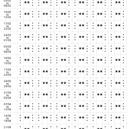
03/02
*
*
*
*
*
*
*
*
*
*
*
*
**
**
**
**
**
**
to
*
*
*
*
*
*
*
*
*
*
*
*
08/02
*
*
*
*
*
*
*
*
*
*
*
*
10/02
*
*
*
*
*
*
*
*
*
*
*
*
**
**
**
**
**
**
to
*
*
*
*
*
*
*
*
*
*
*
*
15/02
*
*
*
*
*
*
*
*
*
*
*
*
17/02
*
*
*
*
*
*
*
*
*
*
*
*
**
**
**
**
**
**
to
*
*
*
*
*
*
*
*
*
*
*
*
22/02
*
*
*
*
*
*
*
*
*
*
*
*
24/02
*
*
*
*
*
*
*
*
*
*
*
*
**
**
**
**
**
**
to
*
*
*
*
*
*
*
*
*
*
*
*
01/03
*
*
*
*
*
*
*
*
*
*
*
*
03/03
*
*
*
*
*
*
*
*
*
*
*
*
**
**
**
**
**
**
to
*
*
*
*
*
*
*
*
*
*
*
*
08/03
*
*
*
*
*
*
*
*
*
*
*
*
10/03
*
*
*
*
*
*
*
*
*
*
*
*
**
**
**
**
**
**
to
*
*
*
*
*
*
*
*
*
*
*
*
15/03
*
*
*
*
*
*
*
*
*
*
*
*
17/03
*
*
*
*
*
*
*
*
*
*
*
*
**
**
**
**
**
**
to
*
*
*
*
*
*
*
*
*
*
*
*
22/03
*
*
*
*
*
*
*
*
*
*
*
*
24/03
*
*
*
*
*
*
*
*
*
*
*
*
**
**
**
**
**
**
to
*
*
*
*
*
*
*
*
*
*
*
*
29/03
*
*
*
*
*
*
*
*
*
*
*
*
31/03
*
*
*
*
*
*
*
*
*
*
*
*
**
**
**
**
**
**
to
*
*
*
*
*
*
*
*
*
*
*
*
05/04
*
*
*
*
*
*
*
*
*
*
*
*
07/04
*
*
*
*
*
*
*
*
*
*
*
*
**
**
**
**
**
**
to
*
*
*
*
*
*
*
*
*
*
*
*
12/04
*
*
*
*
*
*
*
*
*
*
*
*
14/04
*
*
*
*
*
*
*
*
*
*
*
*
**
**
**
**
**
**
to
*
*
*
*
*
*
*
*
*
*
*
*
19/04
*
*
*
*
*
*
*
*
*
*
*
*
21/04
*
*
*
*
*
*
*
*
*
*
*
*