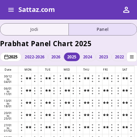
person
Sattaz.com
menu
Jodi
Panel
Prabhat Panel Chart 2025
2025
2022-2026
2026
2025
2024
2023
2022
Date
MON
TUE
WED
THU
FRI
SAT
30/12
*
*
*
*
*
*
*
*
*
*
*
*
**
**
**
**
**
**
to
*
*
*
*
*
*
*
*
*
*
*
*
04/01
*
*
*
*
*
*
*
*
*
*
*
*
06/01
*
*
*
*
*
*
*
*
*
*
*
*
**
**
**
**
**
**
to
*
*
*
*
*
*
*
*
*
*
*
*
11/01
*
*
*
*
*
*
*
*
*
*
*
*
13/01
*
*
*
*
*
*
*
*
*
*
*
*
**
**
**
**
**
**
to
*
*
*
*
*
*
*
*
*
*
*
*
18/01
*
*
*
*
*
*
*
*
*
*
*
*
20/01
*
*
*
*
*
*
*
*
*
*
*
*
**
**
**
**
**
**
to
*
*
*
*
*
*
*
*
*
*
*
*
25/01
*
*
*
*
*
*
*
*
*
*
*
*
27/01
*
*
*
*
*
*
*
*
*
*
*
*
**
**
**
**
**
**
to
*
*
*
*
*
*
*
*
*
*
*
*
01/02
*
*
*
*
*
*
*
*
*
*
*
*