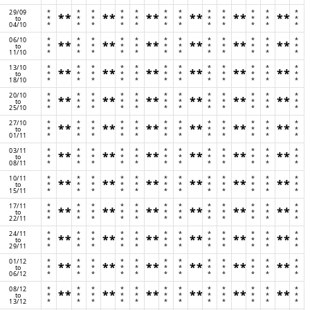
29/09
*
*
*
*
*
*
*
*
*
*
*
*
**
**
**
**
**
**
to
*
*
*
*
*
*
*
*
*
*
*
*
04/10
*
*
*
*
*
*
*
*
*
*
*
*
06/10
*
*
*
*
*
*
*
*
*
*
*
*
**
**
**
**
**
**
to
*
*
*
*
*
*
*
*
*
*
*
*
11/10
*
*
*
*
*
*
*
*
*
*
*
*
13/10
*
*
*
*
*
*
*
*
*
*
*
*
**
**
**
**
**
**
to
*
*
*
*
*
*
*
*
*
*
*
*
18/10
*
*
*
*
*
*
*
*
*
*
*
*
20/10
*
*
*
*
*
*
*
*
*
*
*
*
**
**
**
**
**
**
to
*
*
*
*
*
*
*
*
*
*
*
*
25/10
*
*
*
*
*
*
*
*
*
*
*
*
27/10
*
*
*
*
*
*
*
*
*
*
*
*
**
**
**
**
**
**
to
*
*
*
*
*
*
*
*
*
*
*
*
01/11
*
*
*
*
*
*
*
*
*
*
*
*
03/11
*
*
*
*
*
*
*
*
*
*
*
*
**
**
**
**
**
**
to
*
*
*
*
*
*
*
*
*
*
*
*
08/11
*
*
*
*
*
*
*
*
*
*
*
*
10/11
*
*
*
*
*
*
*
*
*
*
*
*
**
**
**
**
**
**
to
*
*
*
*
*
*
*
*
*
*
*
*
15/11
*
*
*
*
*
*
*
*
*
*
*
*
17/11
*
*
*
*
*
*
*
*
*
*
*
*
**
**
**
**
**
**
to
*
*
*
*
*
*
*
*
*
*
*
*
22/11
*
*
*
*
*
*
*
*
*
*
*
*
24/11
*
*
*
*
*
*
*
*
*
*
*
*
**
**
**
**
**
**
to
*
*
*
*
*
*
*
*
*
*
*
*
29/11
*
*
*
*
*
*
*
*
*
*
*
*
01/12
*
*
*
*
*
*
*
*
*
*
*
*
**
**
**
**
**
**
to
*
*
*
*
*
*
*
*
*
*
*
*
06/12
*
*
*
*
*
*
*
*
*
*
*
*
08/12
*
*
*
*
*
*
*
*
*
*
*
*
**
**
**
**
**
**
to
*
*
*
*
*
*
*
*
*
*
*
*
13/12
*
*
*
*
*
*
*
*
*
*
*
*