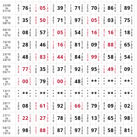
25/09
4
1
1
1
2
4
1
2
2
1
1
7
2
4
76
05
39
71
70
86
89
to
6
6
1
4
2
7
2
9
5
4
3
9
2
5
01/10
7
9
8
0
9
8
4
0
0
5
4
0
4
0
02/10
6
4
8
5
4
5
1
1
1
8
3
1
4
1
35
50
71
97
05
03
75
to
7
5
8
5
6
7
2
8
3
8
8
3
4
2
08/10
0
6
9
0
7
9
6
8
6
9
9
9
9
2
09/10
1
3
2
1
4
5
1
3
2
5
4
2
4
3
08
57
05
54
16
16
18
to
4
6
3
3
7
0
2
3
4
5
7
7
8
6
15/10
5
9
0
3
9
0
2
8
5
6
0
7
9
9
16/10
6
2
3
3
1
3
4
5
2
4
3
2
7
7
28
46
16
81
09
88
65
to
7
3
4
5
2
6
6
7
8
7
6
7
9
8
22/10
9
3
7
8
8
7
8
9
0
8
9
9
0
0
23/10
5
1
5
5
1
1
2
7
2
1
4
1
1
1
48
83
44
84
99
58
54
to
9
2
6
8
4
5
7
8
3
2
5
3
4
4
29/10
0
5
7
0
9
8
9
9
4
6
6
4
0
9
30/10
4
2
7
2
6
4
3
1
4
1
1
1
4
1
77
35
37
92
95
49
09
to
5
6
8
3
8
6
7
4
6
4
5
3
7
3
05/11
8
9
8
0
9
7
9
7
9
0
8
5
9
5
06/11
1
2
1
5
1
1
3
2
*
*
*
*
*
*
00
79
00
48
**
**
**
to
4
3
1
6
2
4
5
6
*
*
*
*
*
*
12/11
5
5
5
8
7
5
6
0
*
*
*
*
*
*
13/11
*
*
*
*
*
*
*
*
*
*
*
*
*
*
**
**
**
**
**
**
**
to
*
*
*
*
*
*
*
*
*
*
*
*
*
*
19/11
*
*
*
*
*
*
*
*
*
*
*
*
*
*
20/11
2
5
8
6
5
2
2
1
8
1
4
1
1
1
08
61
92
66
79
09
02
to
8
5
9
6
6
2
4
7
9
3
7
2
4
3
26/11
0
8
9
9
8
8
0
8
0
5
9
6
5
8
27/11
4
1
2
7
1
1
1
2
3
6
7
3
6
1
22
27
78
58
13
65
98
to
8
3
3
0
7
2
4
6
8
7
9
4
6
3
03/12
0
8
7
0
9
5
0
0
0
0
0
8
7
4
04/12
1
5
5
4
5
2
4
3
4
2
6
9
9
1
98
88
87
97
97
58
81
to
8
6
6
6
5
2
6
4
5
5
9
9
9
4
10/12
0
7
7
8
8
3
9
0
0
0
0
0
0
6