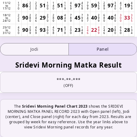
11/12
1
2
2
1
1
1
4
4
7
5
2
3
4
4
86
51
51
97
59
97
19
to
7
2
3
0
4
1
6
5
9
5
8
4
7
6
17/12
0
2
0
0
0
9
9
8
9
9
9
0
0
9
18/12
2
2
2
2
2
4
7
7
3
2
6
4
3
3
90
29
08
45
40
40
33
to
2
8
4
7
8
4
8
9
4
9
8
6
0
5
24/12
5
0
6
0
0
0
9
9
7
9
0
0
0
5
25/12
4
2
4
3
4
6
2
1
2
4
2
2
6
1
90
93
71
23
22
20
28
to
5
9
6
0
5
7
0
4
4
9
4
8
6
3
31/12
0
9
9
0
8
8
0
8
6
9
6
0
0
4
Jodi
Panel
Sridevi Morning Matka Result
***-**-***
(OFF)
The
Sridevi Morning Panel Chart 2023
shows the SRIDEVI
MORNING MATKA PANEL RECORD 2023 with Open panel (left), Jodi
(center), and Close panel (right) for each day from 2023. Results are
grouped by week for easy reference. Use the year links above to
view Sridevi Morning panel records for any year.