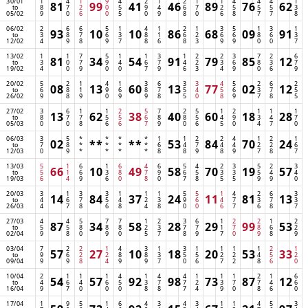
30/01
1
4
1
9
4
2
1
2
1
1
4
4
4
1
81
99
41
46
89
76
62
to
8
7
2
0
5
9
4
6
7
2
5
5
5
3
05/02
9
0
6
0
5
0
9
8
0
6
8
7
7
8
06/02
2
6
6
5
1
4
1
2
1
3
5
1
3
1
93
10
10
86
68
09
91
to
3
8
7
6
3
8
1
6
2
6
6
8
6
3
12/02
4
9
8
9
7
8
6
8
3
9
9
0
0
7
13/02
1
1
7
5
1
1
3
1
2
2
3
7
2
6
81
34
54
91
79
85
12
to
3
0
7
9
4
6
7
4
2
3
6
8
3
7
19/02
4
0
9
0
0
7
9
6
3
4
9
0
6
9
20/02
5
2
1
4
1
3
6
3
3
4
5
2
6
2
08
13
60
13
77
02
12
to
6
8
1
9
6
8
7
5
4
5
6
3
7
5
26/02
9
8
9
0
9
9
8
5
0
8
9
7
8
5
27/02
3
6
1
1
2
5
7
2
5
1
2
1
1
1
13
62
38
40
60
18
28
to
8
7
7
5
5
6
8
8
5
4
9
3
4
7
05/03
0
0
8
6
6
7
9
0
6
5
0
4
7
0
06/03
3
5
*
*
*
*
1
1
2
2
4
1
2
1
02
**
**
53
84
70
24
to
7
8
*
*
*
*
6
4
7
4
4
2
2
6
12/03
0
9
*
*
*
*
8
8
9
8
9
7
8
7
13/03
5
1
6
1
6
4
6
5
4
2
3
5
2
3
66
10
49
58
70
19
57
to
5
1
6
3
8
7
9
6
5
3
3
5
4
4
19/03
6
4
9
6
0
8
0
7
8
5
5
9
9
0
20/03
3
1
3
3
1
1
1
5
5
1
4
2
6
3
14
84
37
24
11
81
13
to
4
6
7
5
4
2
3
9
6
4
7
3
7
3
26/03
4
7
8
6
8
4
8
0
0
6
7
6
8
7
27/03
4
4
5
7
7
1
2
3
6
1
2
2
1
2
87
34
58
28
29
99
53
to
5
5
8
8
8
2
3
7
7
1
7
8
6
2
02/04
9
8
0
9
0
5
7
8
9
7
0
9
8
9
03/04
7
2
2
1
4
3
1
3
1
1
1
1
2
1
57
27
10
18
20
53
33
to
9
6
2
2
8
8
3
5
5
2
2
4
5
2
09/04
9
9
8
4
9
9
7
0
6
7
2
8
6
0
10/04
2
1
1
1
4
1
4
4
1
1
1
2
1
6
54
57
92
98
73
87
12
to
4
6
4
6
5
3
7
7
2
3
7
7
4
6
16/04
9
7
0
0
0
8
8
7
4
9
0
8
6
0
17/04
1
9
5
1
6
4
3
4
3
1
1
4
5
3