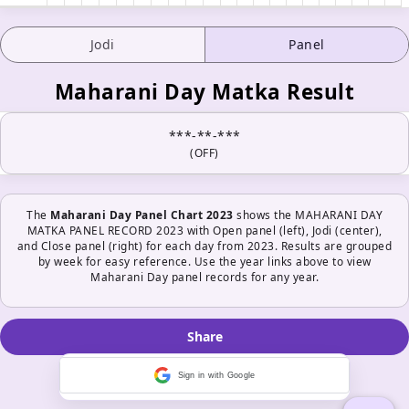
Jodi
Panel
Maharani Day Matka Result
***-**-***
(OFF)
The
Maharani Day Panel Chart 2023
shows the MAHARANI DAY
MATKA PANEL RECORD 2023 with Open panel (left), Jodi (center),
and Close panel (right) for each day from 2023. Results are grouped
by week for easy reference. Use the year links above to view
Maharani Day panel records for any year.
Share
Sign in with Google