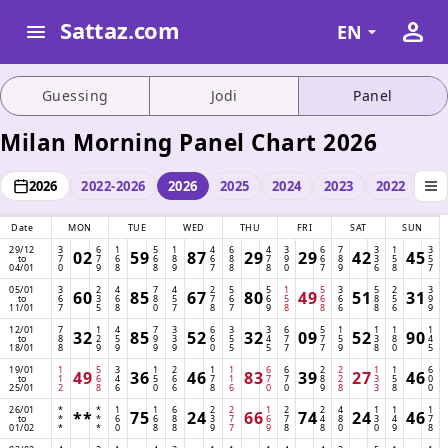
person
Sattaz.com
menu
EN
Guessing
Jodi
Panel
Milan Morning Panel Chart 2026
2026
2022-2026
2026
2025
2024
2023
2022
Date
MON
TUE
WED
THU
FRI
SAT
SUN
29/12
3
6
1
5
1
4
6
4
3
6
7
3
1
3
02
59
87
29
29
42
45
to
7
7
6
6
8
6
8
7
9
6
8
3
5
5
04/01
0
9
8
8
9
7
8
8
0
7
9
6
8
7
05/01
3
2
4
7
4
2
5
5
1
5
3
5
2
3
60
85
67
80
49
51
31
to
6
3
6
8
5
7
6
6
5
6
6
8
5
9
11/01
7
5
8
0
7
8
7
9
8
8
6
8
6
9
12/01
7
1
4
7
3
6
3
3
6
5
1
1
1
1
32
85
52
32
09
52
90
to
8
2
5
9
3
6
5
4
7
7
5
3
8
4
18/01
8
9
9
9
9
0
5
5
7
7
9
8
0
5
19/01
1
5
3
1
2
1
1
6
6
2
2
1
1
6
49
36
46
83
39
27
46
to
1
6
4
5
6
7
1
7
7
8
2
3
5
0
25/01
2
8
6
0
6
8
6
0
0
9
8
3
8
0
26/01
*
*
1
1
6
2
2
1
2
2
4
1
1
1
**
75
24
66
74
24
46
to
*
*
6
6
8
3
7
6
7
4
8
3
4
7
01/02
*
*
0
8
8
9
7
9
8
8
0
0
9
8