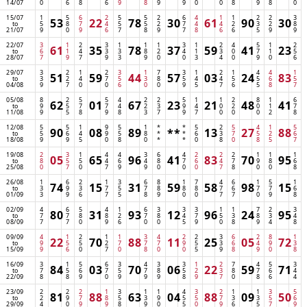
14/07
0
6
8
6
9
8
9
9
0
0
8
9
8
0
15/07
1
5
6
2
5
5
2
6
4
1
1
2
2
3
53
22
78
30
61
90
30
to
5
8
7
4
5
5
2
7
4
4
2
3
2
8
21/07
9
0
9
6
7
8
9
7
8
6
6
5
9
9
22/07
3
1
2
3
1
1
1
3
1
2
4
5
1
2
61
35
78
37
59
41
23
to
6
1
4
3
3
8
2
4
1
3
0
7
1
5
28/07
7
9
7
9
3
9
0
0
3
4
0
9
0
6
29/07
3
2
1
2
3
1
7
3
1
2
1
4
4
1
51
59
44
57
03
24
83
to
3
2
4
7
5
3
8
5
4
4
5
5
6
5
04/08
9
7
0
0
6
0
0
9
5
7
6
5
8
7
05/08
8
2
5
5
4
2
2
5
1
1
2
8
1
6
62
01
67
23
21
48
41
to
9
5
7
7
4
2
3
9
4
0
2
0
1
7
11/08
9
5
8
9
8
3
7
9
7
0
0
0
2
8
12/08
5
5
1
9
5
1
*
*
5
2
5
4
1
5
90
08
89
**
13
27
88
to
5
6
4
9
5
8
*
*
6
3
7
5
2
6
18/08
9
9
5
0
8
0
*
*
0
8
0
8
5
7
19/08
2
3
1
4
4
3
6
4
2
2
2
1
1
1
05
65
96
41
83
70
95
to
8
5
5
4
6
4
8
7
6
4
7
9
8
6
25/08
0
7
0
7
9
9
0
0
0
7
8
0
0
8
26/08
1
6
2
1
3
6
8
1
7
4
6
1
5
1
74
15
31
59
58
98
15
to
3
9
3
7
5
7
8
8
8
7
6
7
7
6
01/09
3
9
6
7
5
8
9
0
0
7
7
0
9
8
02/09
4
6
5
4
1
6
3
3
3
1
1
7
2
3
80
31
93
12
96
24
95
to
7
7
8
8
2
7
8
4
7
5
3
8
3
4
08/09
7
7
0
9
6
0
0
5
9
0
8
9
4
8
09/09
4
1
2
1
1
3
4
2
2
3
6
2
8
1
22
70
88
11
25
05
72
to
9
5
5
2
7
7
7
9
5
3
6
4
9
3
15/09
9
6
0
7
0
8
0
0
5
9
8
9
0
8
16/09
3
1
5
6
3
4
3
3
1
2
7
4
5
3
84
03
70
06
22
59
71
to
7
5
6
7
5
7
8
5
2
3
8
7
6
4
22/09
8
8
9
0
9
9
9
8
9
7
0
8
6
4
23/09
2
2
2
1
3
1
1
4
3
2
1
1
3
5
81
88
63
04
88
09
50
to
2
9
7
8
5
3
9
5
5
7
3
3
5
6
29/09
4
0
9
9
8
9
0
5
0
9
6
5
7
9