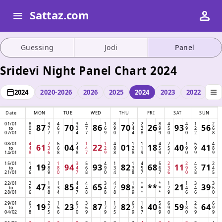
person
Sattaz.com
menu
Guessing
Jodi
Panel
Sridevi Night Panel Chart 2024
2024
2020-2026
2026
2025
2024
2023
2022
20
Date
MON
TUE
WED
THU
FRI
SAT
SUN
01/01
8
3
4
3
4
1
8
2
2
8
4
4
1
2
87
70
86
70
26
93
56
to
0
7
6
3
7
6
9
4
2
9
5
9
2
6
07/01
0
7
7
4
7
9
0
4
8
9
0
0
2
8
08/01
4
2
6
2
1
1
4
1
1
4
2
1
6
4
61
04
22
01
18
40
41
to
4
3
6
4
4
2
8
2
1
5
5
9
9
8
14/01
8
6
8
8
7
9
8
8
9
9
7
0
9
9
15/01
1
2
1
3
5
4
1
1
4
5
2
2
4
2
19
94
93
82
68
11
71
to
4
8
8
4
6
9
3
3
5
6
3
9
5
4
21/01
6
9
0
7
8
0
4
8
7
7
6
0
8
5
22/01
2
1
1
4
4
3
4
1
*
*
1
1
3
3
47
85
65
98
**
21
39
to
6
8
3
4
4
4
7
8
*
*
2
4
4
6
28/01
6
8
4
7
8
8
8
9
*
*
9
6
6
0
29/01
6
2
1
6
3
1
1
6
1
5
6
1
2
6
19
23
87
82
40
59
64
to
7
2
5
7
6
7
2
7
6
6
9
8
5
9
04/02
8
5
6
0
9
9
5
9
7
9
0
0
9
9