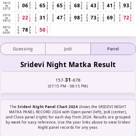
16/12
1
2
1
3
7
1
1
3
1
2
6
3
6
2
06
65
65
68
43
41
93
to
2
7
7
4
9
4
6
5
5
3
9
8
6
2
22/12
7
7
8
8
0
0
9
0
8
8
9
0
7
9
23/12
3
1
7
2
2
4
1
4
3
1
1
2
4
6
22
31
47
98
73
69
72
to
9
5
8
2
2
6
9
4
5
4
5
2
5
8
29/12
0
6
8
7
0
7
9
0
9
8
0
5
8
8
30/12
5
4
1
1
78
50
to
6
5
1
2
05/01
6
9
3
7
Guessing
Jodi
Panel
Sridevi Night Matka Result
31
157-
-678
(07:15 PM - 08:15 PM)
The
Sridevi Night Panel Chart 2024
shows the SRIDEVI NIGHT
MATKA PANEL RECORD 2024 with Open panel (left), Jodi (center),
and Close panel (right) for each day from 2024. Results are grouped
by week for easy reference. Use the year links above to view Sridevi
Night panel records for any year.